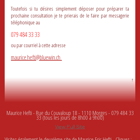
Toutefois si tu désires simplement déposer pour préparer ta
prochaine consultation je te prierais de le faire par messagerie
téléphonique au
079 484 33 33
ou par courriel à cette adresse
maurice.hefti@bluewin.ch
↑
Maurice Hefti - Rue du Couvaloup 18 - 1110 Morges - 079 484 33
33 (tous les jours de 8h00 à 9h00)
View Full Site
Visitez également le deuxième site de Maurice-Eric Hefti - Cliquez :